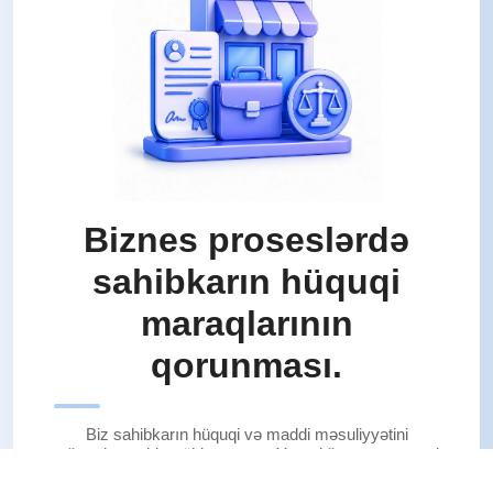
Biznes proseslərdə
sahibkarın hüquqi
maraqlarının
qorunması.
Biz sahibkarın hüquqi və maddi məsuliyyətini
sığortalayan bir mühit qururuq. Yaratdığımız rəqəmsal
şəffaflığı sahibkarın etibarlı hüquqi müdafiəsinə